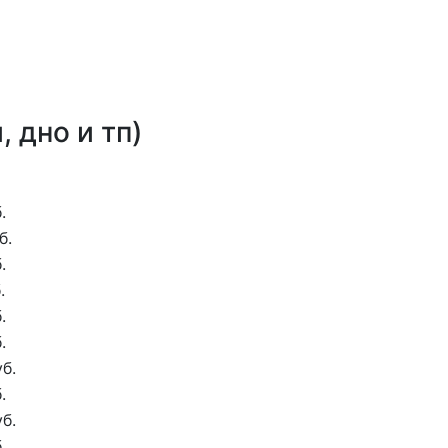
 дно и тп)
.
б.
.
.
.
.
б.
.
б.
.