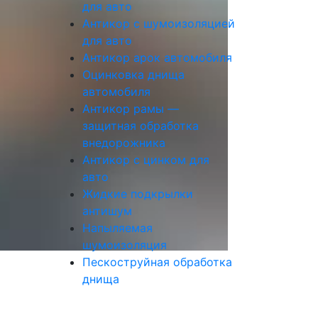
для авто
Антикор с шумоизоляцией
для авто
Антикор арок автомобиля
Оцинковка днища
автомобиля
Антикор рамы —
защитная обработка
внедорожника
Антикор с цинком для
авто
Жидкие подкрылки
антишум
Напыляемая
шумоизоляция
Пескоструйная обработка
днища