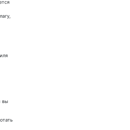
ется
лагу,
биля
и вы
отать