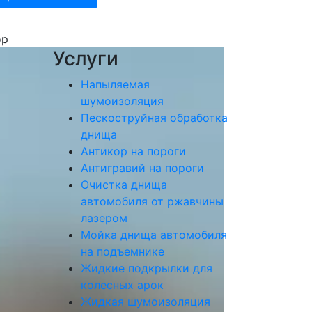
ор
Услуги
Напыляемая
шумоизоляция
Пескоструйная обработка
днища
Антикор на пороги
Антигравий на пороги
Очистка днища
автомобиля от ржавчины
лазером
Мойка днища автомобиля
на подъемнике
Жидкие подкрылки для
колесных арок
Жидкая шумоизоляция