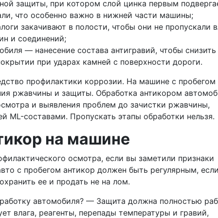
ной защиты, при котором слой цинка первым подверга
тали, что особенно важно в нижней части машины;
логи закачивают в полости, чтобы они не пропускали в
ин и соединений;
обиля — нанесение состава антигравий, чтобы снизить
покрытии при ударах камней с поверхности дороги.
едство профилактики коррозии. На машине с пробегом
ения ржавчины и защиты. Обработка антикором автомо
осмотра и выявления проблем до зачистки ржавчины,
ей ML-составами. Пропускать этапы обработки нельзя.
тикор на машине
офилактического осмотра, если вы заметили признаки
вто с пробегом антикор должен быть регулярным, есл
охранить ее и продать не на лом.
бработку автомобиля? — Защита должна полностью раб
ует влага, реагенты, перепады температуры и гравий,