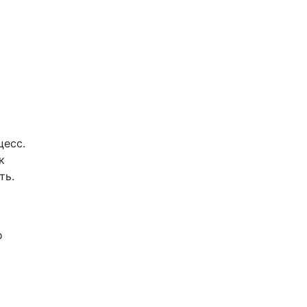
цесс.
к
ть.
о