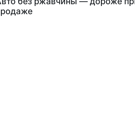
Авто без ржавчины — дороже пр
продаже