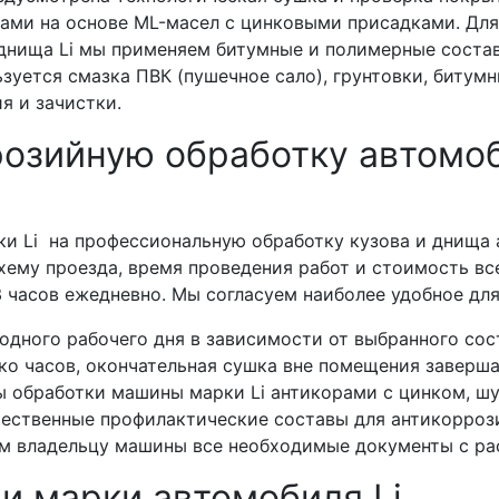
вами на основе ML-масел с цинковыми присадками. Дл
днища Li мы применяем битумные и полимерные состав
зуется смазка ПВК (пушечное сало), грунтовки, битум
я и зачистки.
розийную обработку автомоб
и Li на профессиональную обработку кузова и днища
схему проезда, время проведения работ и стоимость в
3 часов ежедневно. Мы согласуем наиболее удобное дл
 одного рабочего дня в зависимости от выбранного сос
о часов, окончательная сушка вне помещения заверша
ы обработки машины марки Li антикорами с цинком, 
ественные профилактические составы для антикоррози
м владельцу машины все необходимые документы с ра
и марки автомобиля Li