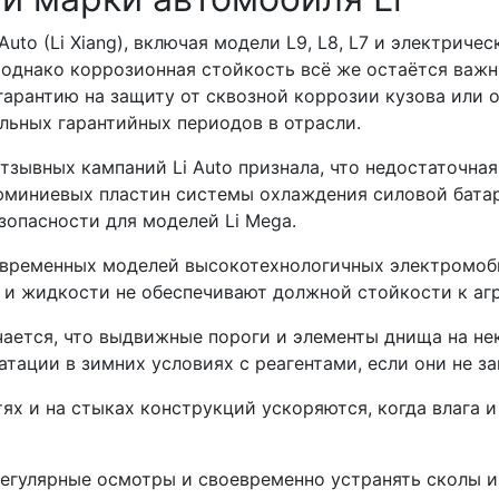
uto (Li Xiang), включая модели L9, L8, L7 и электриче
 однако коррозионная стойкость всё же остаётся важ
арантию на защиту от сквозной коррозии кузова или о
ельных гарантийных периодов в отрасли.
отзывных кампаний Li Auto признала, что недостаточн
миниевых пластин системы охлаждения силовой батаре
зопасности для моделей Li Mega.
современных моделей высокотехнологичных электромо
ы и жидкости не обеспечивают должной стойкости к а
ается, что выдвижные пороги и элементы днища на нек
атации в зимних условиях с реагентами, если они не 
х и на стыках конструкций ускоряются, когда влага и
регулярные осмотры и своевременно устранять сколы 